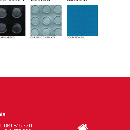
ía
l: 601 815 7211