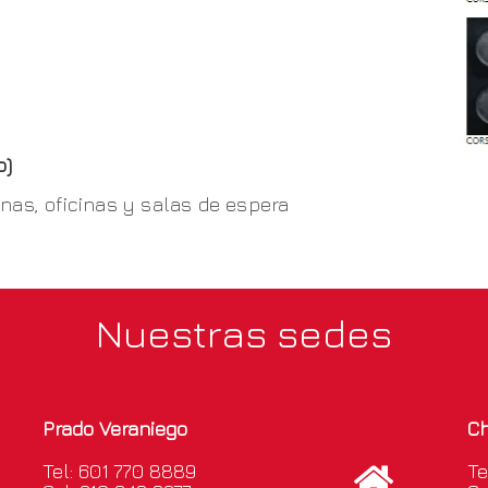
o)
anas, oficinas y salas de espera
Nuestras sedes
Prado Veraniego
Ch
Tel: 601 770 8889
Te